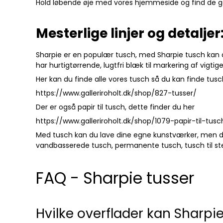
Hold løbende øje med vores hjemmeside og find de go
Mesterlige linjer og detalj
Sharpie er en populær tusch, med Sharpie tusch kan d
har hurtigtørrende, lugtfri blæk til markering af vig
Her kan du finde alle vores tusch så du kan finde tusch 
https://www.galleriroholt.dk/shop/827-tusser/
Der er også papir til tusch, dette finder du her
https://www.galleriroholt.dk/shop/1079-papir-til-tusc
Med tusch kan du lave dine egne kunstværker, men du 
vandbasserede tusch, permanente tusch, tusch til sten,
FAQ - Sharpie tusser
Hvilke overflader kan Sharpi