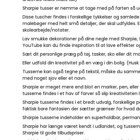
Sharpie tusser er nemme at tage med på farten så uans
Disse tuscher findes i forskellige tykkelser og samled
malebøger med helt små detaljer, der skal udfyldes. Ell
skolearbejde/notater.
Lav smukke dekorationer på dine negle med Sharpie, Sh
YouTube kan du finde inspiration til at lave effekter o
Sæt dit personlige præg på tøj, tasker, sko eller dit 
Eller udfold din kreativitet på en væg i din bolig. (Hu
Tusserne kan også tegne på tekstil, måske du sammen 
med noget sjov eller et navn.
Sharpie er meget mere end blot en marker, pen, eller t
tusserne findes i et hav af farver så slip kreativiteten 
Sharpie tusserne findes i et bredt udvalg, forskellige
faktisk bare fantasien der sætter grænser for hvad du
Sharpie tusserne indeholder en superholdbar, perman
Sharpie har længe været kendt i udlandet, og tusserne
Sharpie til gode tilbudspriser.