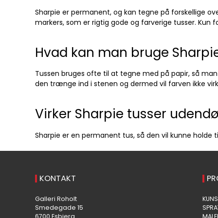
Sharpie er permanent, og kan tegne på forskellige over
markers, som er rigtig gode og farverige tusser. Kun
Hvad kan man bruge Sharpie 
Tussen bruges ofte til at tegne med på papir, så man 
den trænge ind i stenen og dermed vil farven ikke virk
Virker Sharpie tusser udendø
Sharpie er en permanent tus, så den vil kunne holde til
KONTAKT
PR
Galleri Roholt
KUNS
Smedegade 15
SPR
6700 Esbjerg
MAL