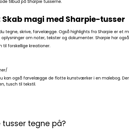
de tilbud på Sharpie tusserne.
er: Skab magi med Sharpie-tusser
u tegne, skrive, farvelægge. Også highlights fra Sharpie er et m
tige oplysninger om noter, tekster og dokumenter. Sharpie har ogs
til forskellige kreationer.
her/
kan også farvelægge de flotte kunstværker i en malebog. Der fi
 tusch til tekstil.
e tusser tegne på?