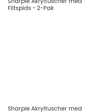
Sharpie Akryltuscher med
Filtspids - 2-Pak
Sharpie
2201181
2 forskellige farver
Sharpie Akryltuscher med