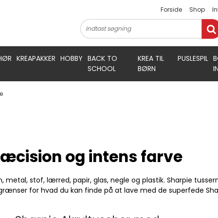
Forside
Shop
I
HØR
KREAPAKKER
HOBBY
BACK TO
KREA TIL
PUSLESPIL
B
SCHOOL
BØRN
I
e
ræcision og intens farve
n, metal, stof, lærred, papir, glas, negle og plastik. Sharpie tu
r grænser for hvad du kan finde på at lave med de superfede Shar