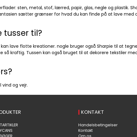
flader: sten, metal, stof, lærred, papir, glas, negle og plastik.
 fantasien sætter grænser for hvad du kan finde på at lave med 
tusser til?
kan lave flotte kreationer. nogle bruger også Sharpie til at tegn
e så kraftig. Tussen kan også bruget til at dekorere tekstiler med
rs?
 vind og vejr.
ODUKTER
KONTAKT
TARTIKLER
Handelsbetingelser
AYCANS
Kontakt
EBØGER
Om os