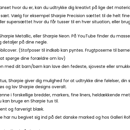
et hvor du er, kan du udtrykke dig kreativt på lige det materia
e sæt. Vælg for eksempel Sharpie Precision sættet til de helt fine
er supersættet hvor du får tusser til en hver situation, eller brug
arpie Metallic, eller Sharpie Neon. På YouTube finder du masser
g detaljer på dine negle.
mobilcover. (Stofposer til indkøb kan pyntes. Frugtposerne til bør
sk at spørge dine forældre om lov)
med dit barn/børn kan lave den fedeste, sjoveste eller smukkes
us, Sharpie giver dig mulighed for at udtrykke dine følelser, din 
løs og lav Sharpie designs overalt.
 penne i forskellige bredder, markers, fine liners, heldækkende me
 kan bruge en Sharpie tus til.
ent og farverigt blæk.
 har nu begivet sig ind på det danske marked og hos Galleri Roho