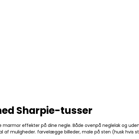
2137256
3-Pak
 med Sharpie-tusser
 fede marmor effekter på dine negle. Både ovenpå neglelak og uden 
l af muligheder. farvelægge billeder, male på sten (husk hvis ste