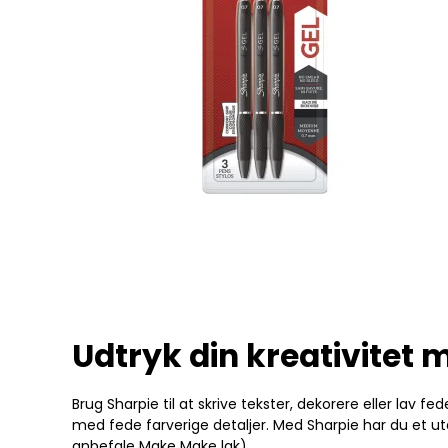
Udtryk din kreativitet
Brug Sharpie til at skrive tekster, dekorere eller lav
med fede farverige detaljer. Med Sharpie har du et uta
anbefale
Make Make lak
)