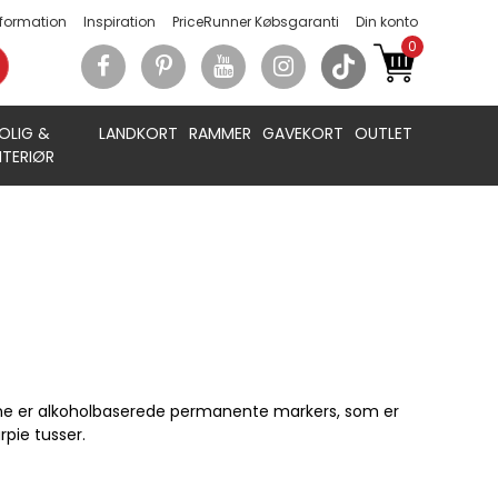
nformation
Inspiration
PriceRunner Købsgaranti
Din konto
0
OLIG &
LANDKORT
RAMMER
GAVEKORT
OUTLET
NTERIØR
sserne er alkoholbaserede permanente markers, som er
pie tusser.