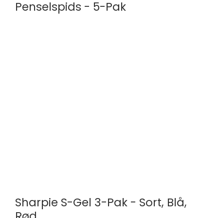
Penselspids - 5-Pak
Sharpie
2201182
5 forskellige farver
Sharpie S-Gel 3-Pak - Sort, Blå,
Rød