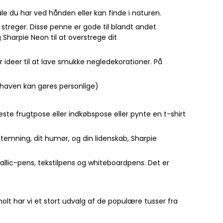
le du har ved hånden eller kan finde i naturen.
 streger. Disse penne er gode til blandt andet
 Sharpie Neon til at overstrege dit
 ideer til at lave smukke negledekorationer. På
nehaven kan gøres personlige)
te frugtpose eller indkøbspose eller pynte en t-shirt
stemning, dit humør, og din lidenskab, Sharpie
tallic-pens, tekstilpens og whiteboardpens. Det er
lt har vi et stort udvalg af de populære tusser fra