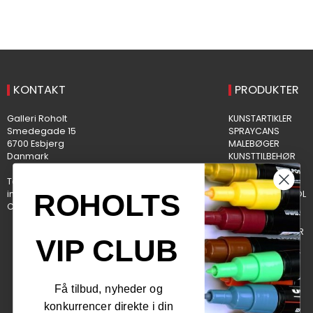
KONTAKT
PRODUKTER
Galleri Roholt
KUNSTARTIKLER
Smedegade 15
SPRAYCANS
6700 Esbjerg
MALEBØGER
Danmark
KUNSTTILBEHØR
KREAPAKKER
Telefonnr.
:
75123000
HOBBY
info@galleriroholt.dk
BACK TO SCHOOL
ROHOLTS
CVR-nummer
:
DK31871956
KREA TIL BØRN
PUSLESPIL
BOLIG & INTERIØR
VIP CLUB
LANDKORT
RAMMER
GAVEKORT
OUTLET
Få tilbud, nyheder og
konkurrencer direkte i din