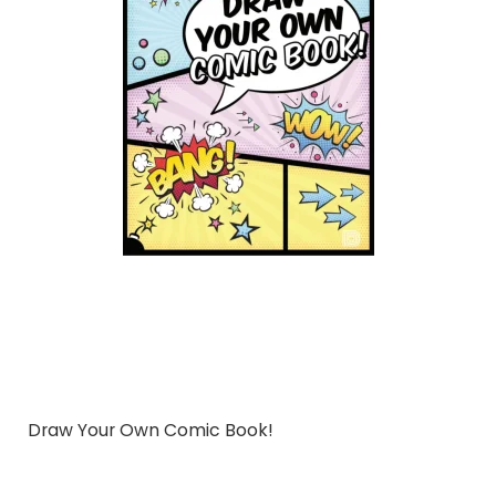
Draw Your Own Comic Book!
Dokument Press
9789188369284