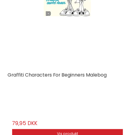
Graffiti Characters For Beginners Malebog
Dokument Press
69734
56 sier
79,95 DKK
Vis produkt