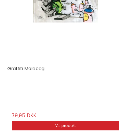
Graffiti Malebog
Dokument Press
639083
64 sider
79,95 DKK
Vis produkt