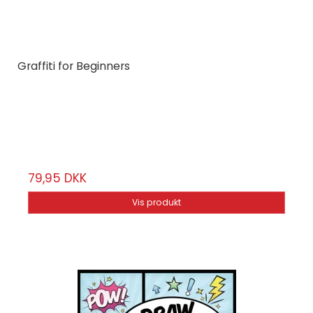
Graffiti for Beginners
Dokument Press
69505
56 sier
79,95 DKK
Vis produkt