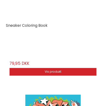
Sneaker Coloring Book
Dokument Press
9789188369437
50 sider
79,95 DKK
Vis produkt