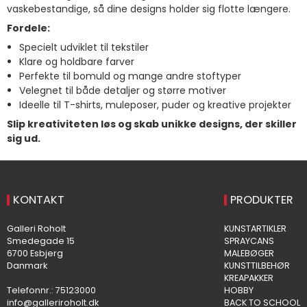
vaskebestandige, så dine designs holder sig flotte længere.
Fordele:
Specielt udviklet til tekstiler
Klare og holdbare farver
Perfekte til bomuld og mange andre stoftyper
Velegnet til både detaljer og større motiver
Ideelle til T-shirts, muleposer, puder og kreative projekter
Slip kreativiteten løs og skab unikke designs, der skiller
sig ud.
KONTAKT
PRODUKTER
Galleri Roholt
KUNSTARTIKLER
Smedegade 15
SPRAYCANS
6700 Esbjerg
MALEBØGER
Danmark
KUNSTTILBEHØR
KREAPAKKER
Telefonnr.
:
75123000
HOBBY
info@galleriroholt.dk
BACK TO SCHOOL