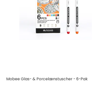
Mobee Glas- & Porcelænstuscher - 6-Pak
Mobee
P-A07101
6 forskellige farver