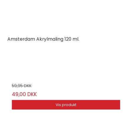
Amsterdam Akrylmaling 120 ml.
Amsterdam
120 ml.
Vælg mellem 79 varianter
59,95 DKK
49,00 DKK
Vis produkt