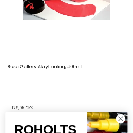
Rosa Gallery Akrylmaling, 400ml.
Rosa Ukraine
8 farver | Kunstnerkvalitet
179,95 DKK
129,95 DKK
ROHOLTS
Vis produkt