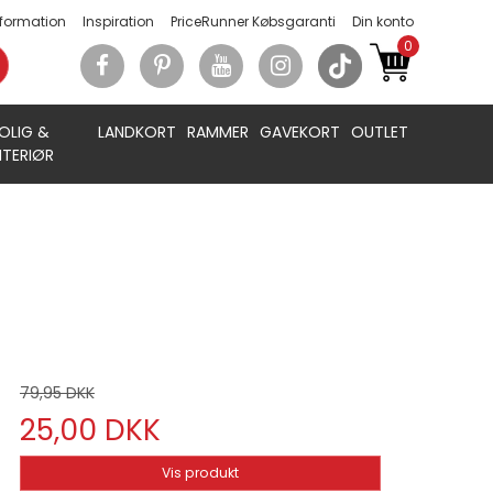
nformation
Inspiration
PriceRunner Købsgaranti
Din konto
0
OLIG &
LANDKORT
RAMMER
GAVEKORT
OUTLET
NTERIØR
79,95 DKK
25,00 DKK
Vis produkt