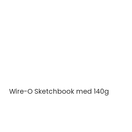
500 Ark
Wire-O Sketchbook med 140g
MayArt by Roholt
40 Sider | 140G
Vælg mellem 2 størrelser