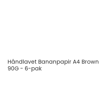
Håndlavet Bananpapir A4 Brown
90G - 6-pak
Olino Paperworks
A4d24-74
A4 | 6-Pak