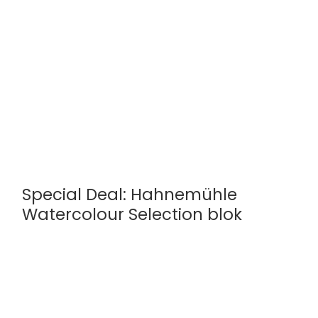
Special Deal: Hahnemühle
Watercolour Selection blok
Hahnemühle
Vælg mellem 2 størrelser
275 - 640gsm | 14 forskellige ark