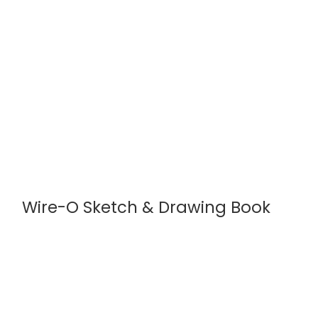
Wire-O Sketch & Drawing Book
MayArt by Roholt
20 Sider
Vælg mellem 2 størrelser