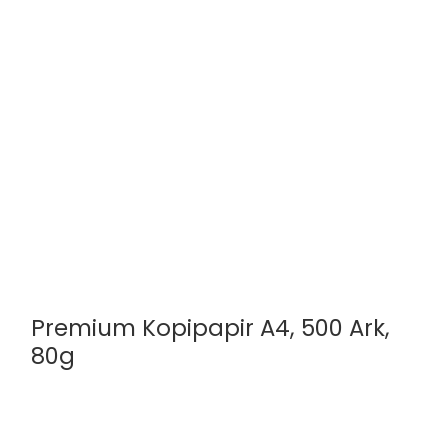
20x20cm | 75G | 75 Ark
Premium Kopipapir A4, 500 Ark,
80g
MayArt by Roholt
MP76710