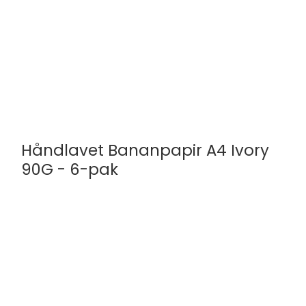
Håndlavet Bananpapir A4 Ivory
90G - 6-pak
Olino Paperworks
A4d24-30
A4 | 6-Pak