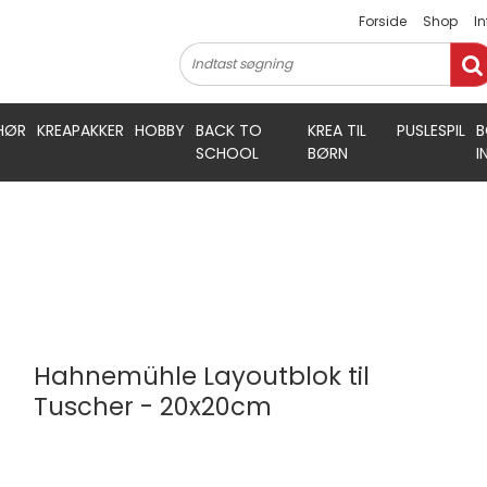
Forside
Shop
I
HØR
KREAPAKKER
HOBBY
BACK TO
KREA TIL
PUSLESPIL
B
SCHOOL
BØRN
I
Hahnemühle Layoutblok til
Tuscher - 20x20cm
Hahnemühle
10650332