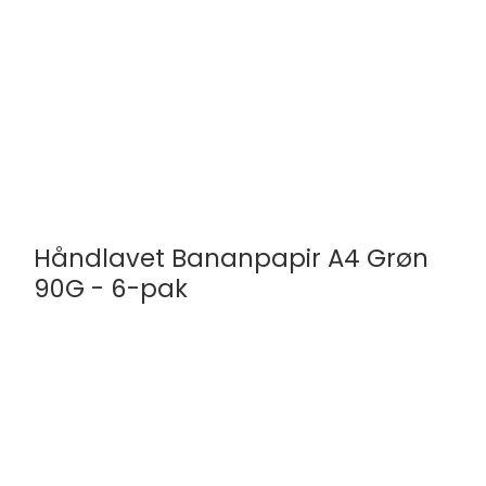
Håndlavet Bananpapir A4 Grøn
90G - 6-pak
Olino Paperworks
A4d24-56
A4 | 6-Pak