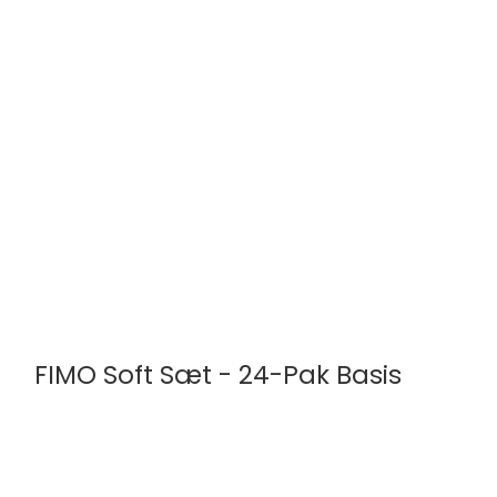
Vælg mellem 30 farver
FIMO Soft Sæt - 24-Pak Basis
STAEDTLER
8023C24-1