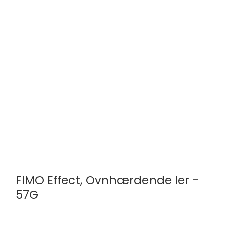
Vælg mellem 30 farver
FIMO Effect, Ovnhærdende ler -
57G
STAEDTLER