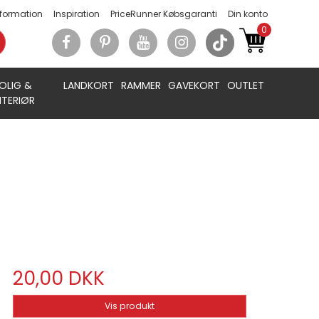
nformation
Inspiration
PriceRunner Købsgaranti
Din konto
0
OLIG &
LANDKORT
RAMMER
GAVEKORT
OUTLET
NTERIØR
20,00 DKK
Vis produkt