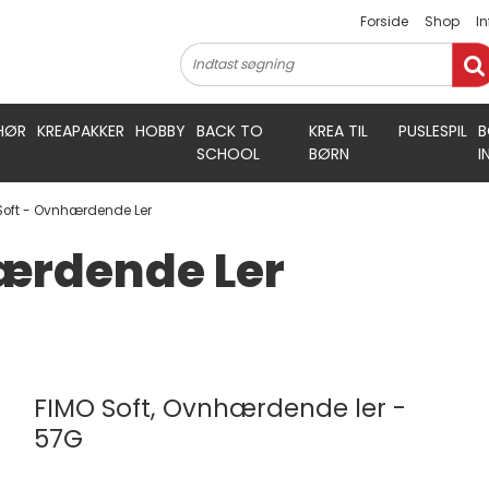
Forside
Shop
I
HØR
KREAPAKKER
HOBBY
BACK TO
KREA TIL
PUSLESPIL
B
SCHOOL
BØRN
I
Soft - Ovnhærdende Ler
hærdende Ler
FIMO Soft, Ovnhærdende ler -
57G
STAEDTLER