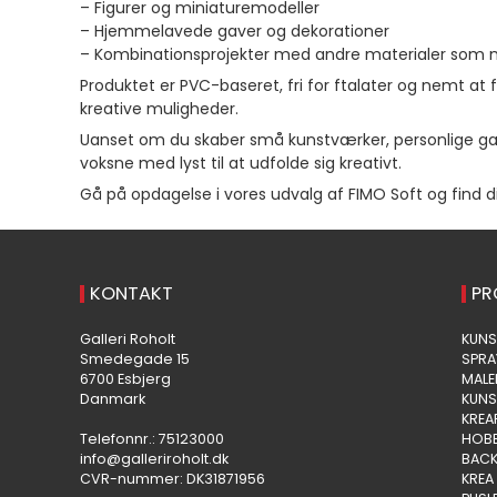
– Figurer og miniaturemodeller
– Hjemmelavede gaver og dekorationer
– Kombinationsprojekter med andre materialer som 
Produktet er PVC-baseret, fri for ftalater og nemt a
kreative muligheder.
Uanset om du skaber små kunstværker, personlige gave
voksne med lyst til at udfolde sig kreativt.
Gå på opdagelse i vores udvalg af FIMO Soft og find di
KONTAKT
PR
Galleri Roholt
KUNS
Smedegade 15
SPR
6700 Esbjerg
MAL
Danmark
KUNS
KREA
Telefonnr.
:
75123000
HOB
info@galleriroholt.dk
BACK
CVR-nummer
:
DK31871956
KREA