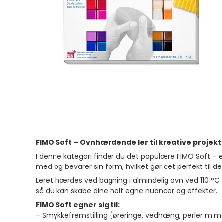
FIMO Soft – Ovnhærdende ler til kreative projekt
I denne kategori finder du det populære FIMO Soft – e
med og bevarer sin form, hvilket gør det perfekt til d
Leret hærdes ved bagning i almindelig ovn ved 110 °C i
så du kan skabe dine helt egne nuancer og effekter.
FIMO Soft egner sig til:
– Smykkefremstilling (øreringe, vedhæng, perler m.m