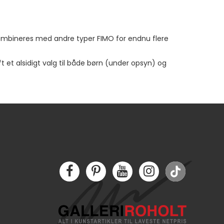
 kombineres med andre typer FIMO for endnu flere
et alsidigt valg til både børn (under opsyn) og