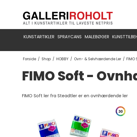
KUNSTARTIKLER
SPRAYCANS
MALEBØGER
KUNSTTILBE
Forside
/
Shop
/
HOBBY
/
Ovn- & Selvhærdende Ler
/
FIMO 
FIMO Soft - Ovn
FIMO Soft ler fra Steadtler er en ovnhærdende ler