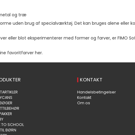
metal og træ
t forme uden brug af specialværktøj. Det kan bruges alene eller
r eller blot eksperimenterer med former og farver, er FIMO Soft 
ne favoritfarver her.
ODUKTER
KONTAKT
TARTIKLER
Handelsbetingelser
AYCANS
Kontakt
EBØGER
Om os
TTILBEHØR
PAKKER
BY
 TO SCHOOL
 TIL BØRN