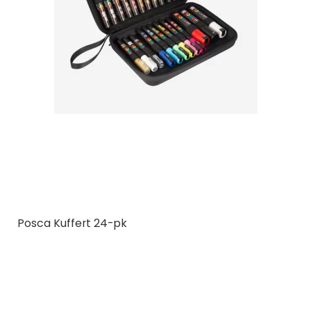
Posca Kuffert 24-pk
Posca
401532
24 stk