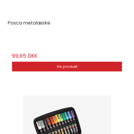
Posca metalæske
Posca
pos13
99,95 DKK
Vis produkt