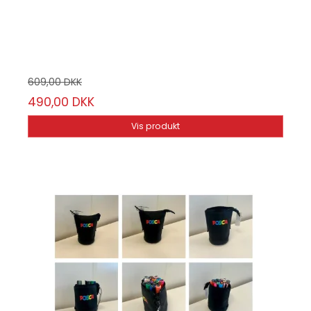
PC3M12-PB
12 x POSCA 3M + Penalhus
609,00 DKK
490,00 DKK
Vis produkt