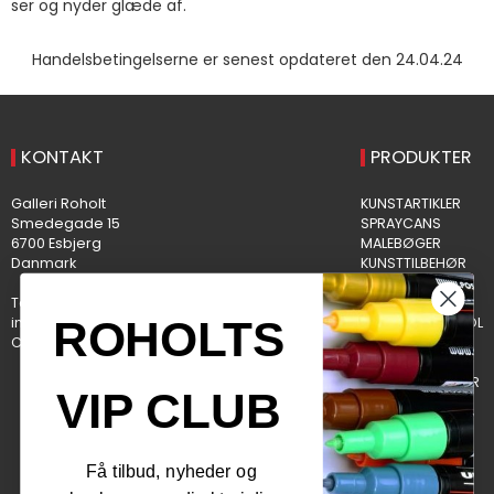
ser og nyder glæde af.
Handelsbetingelserne er senest opdateret den 24.04.24
KONTAKT
PRODUKTER
Galleri Roholt
KUNSTARTIKLER
Smedegade 15
SPRAYCANS
6700 Esbjerg
MALEBØGER
Danmark
KUNSTTILBEHØR
KREAPAKKER
Telefonnr.
:
75123000
HOBBY
ROHOLTS
info@galleriroholt.dk
BACK TO SCHOOL
CVR-nummer
:
DK31871956
KREA TIL BØRN
PUSLESPIL
BOLIG & INTERIØR
VIP CLUB
LANDKORT
RAMMER
GAVEKORT
OUTLET
Få tilbud, nyheder og