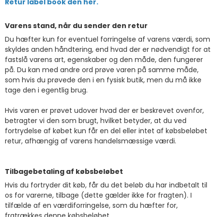
Retur label book den her.
Varens stand, når du sender den retur
Du hæfter kun for eventuel forringelse af varens værdi, som
skyldes anden håndtering, end hvad der er nødvendigt for at
fastslå varens art, egenskaber og den måde, den fungerer
på. Du kan med andre ord prøve varen på samme måde,
som hvis du prøvede den i en fysisk butik, men du må ikke
tage den i egentlig brug.
Hvis varen er prøvet udover hvad der er beskrevet ovenfor,
betragter vi den som brugt, hvilket betyder, at du ved
fortrydelse af købet kun får en del eller intet af købsbeløbet
retur, afhængig af varens handelsmæssige værdi.
Tilbagebetaling af købsbeløbet
Hvis du fortryder dit køb, får du det beløb du har indbetalt til
os for varerne, tilbage (dette gælder ikke for fragten). I
tilfælde af en værdiforringelse, som du hæfter for,
fratrækkes denne købsbeløbet.