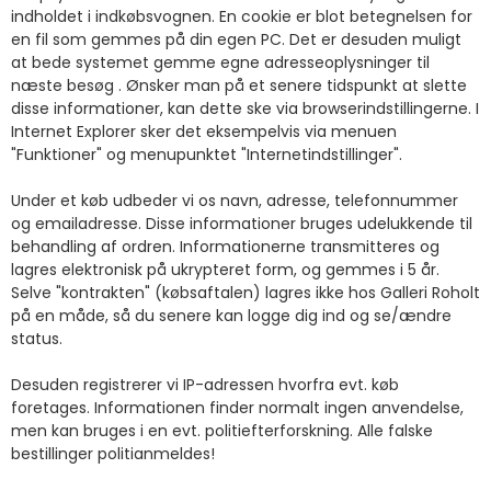
indholdet i indkøbsvognen. En cookie er blot betegnelsen for
en fil som gemmes på din egen PC. Det er desuden muligt
at bede systemet gemme egne adresseoplysninger til
næste besøg . Ønsker man på et senere tidspunkt at slette
disse informationer, kan dette ske via browserindstillingerne. I
Internet Explorer sker det eksempelvis via menuen
"Funktioner" og menupunktet "Internetindstillinger".
Under et køb udbeder vi os navn, adresse, telefonnummer
og emailadresse. Disse informationer bruges udelukkende til
behandling af ordren. Informationerne transmitteres og
lagres elektronisk på ukrypteret form, og gemmes i 5 år.
Selve "kontrakten" (købsaftalen) lagres ikke hos Galleri Roholt
på en måde, så du senere kan logge dig ind og se/ændre
status.
Desuden registrerer vi IP-adressen hvorfra evt. køb
foretages. Informationen finder normalt ingen anvendelse,
men kan bruges i en evt. politiefterforskning. Alle falske
bestillinger politianmeldes!