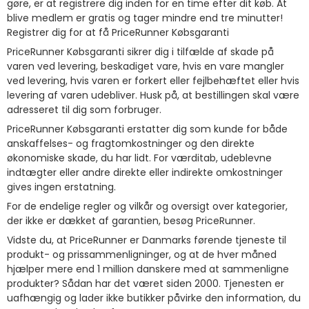
gøre, er at registrere dig inden for en time efter dit køb. At
blive medlem er gratis og tager mindre end tre minutter!
Registrer dig for at få PriceRunner Købsgaranti
PriceRunner Købsgaranti sikrer dig i tilfælde af skade på
varen ved levering, beskadiget vare, hvis en vare mangler
ved levering, hvis varen er forkert eller fejlbehæftet eller hvis
levering af varen udebliver. Husk på, at bestillingen skal være
adresseret til dig som forbruger.
PriceRunner Købsgaranti erstatter dig som kunde for både
anskaffelses- og fragtomkostninger og den direkte
økonomiske skade, du har lidt. For værditab, udeblevne
indtægter eller andre direkte eller indirekte omkostninger
gives ingen erstatning.
For de endelige regler og vilkår og oversigt over kategorier,
der ikke er dækket af garantien, besøg PriceRunner.
Vidste du, at PriceRunner er Danmarks førende tjeneste til
produkt- og prissammenligninger, og at de hver måned
hjælper mere end 1 million danskere med at sammenligne
produkter? Sådan har det været siden 2000. Tjenesten er
uafhængig og lader ikke butikker påvirke den information, du