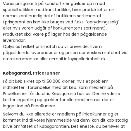
Vores prisgaranti på kunstartikler gælder op i mod
specialbutikker med kunstartikler, hvor produktet er en
normal kontinuerlig del af butikkens sortimentet
(prisgarantien kan ikke bruges ved f.eks. "oprydningssalg"
eller hvis varen udgår af konkurrentens sortiment).
Produktet skal være på lager hos den pågældende
leverandør.
Oplys os hvilket prismatch du vil anvende, hvem
pågældende leverandør er og prisen der ønskes matchet via
ordrekommentar eller e-mail info@galleriroholt.dk
Købsgaranti, Pricerunner
Få dit køb sikret op til 50.000 kroner, hvis et problem
indtræffer i forbindelse med dit køb. Som medlem på
PriceRunner får du altid Købsgaranti hos os. Denne ydelse
koster ingenting og gælder for alle medlemmer der er
logget ind på PriceRunner.
Selvom du ikke allerede er medlem på PriceRunner og er
kommet ind til vores hjemmeside via dem, kan dit køb stadig
blive omfattet af Købsgarantien. Det eneste, du behøver at