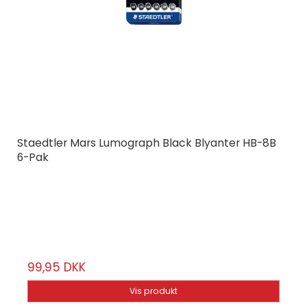
Staedtler Mars Lumograph Black Blyanter HB-8B
6-Pak
STAEDTLER
100BG6
6-stk.
99,95 DKK
Vis produkt