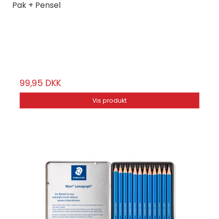
Pak + Pensel
STAEDTLER
100AG6
5 blyanter + 1 pensel
99,95 DKK
Vis produkt