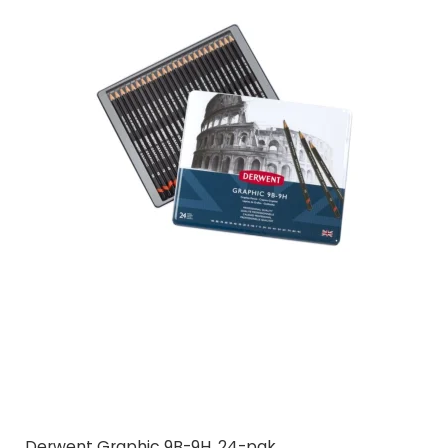
Derwent Graphic 9B-9H, 24-pak