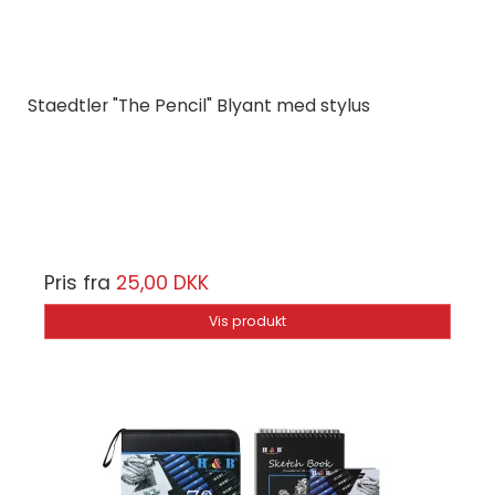
Staedtler "The Pencil" Blyant med stylus
STAEDTLER
9PTP581
Smartblyant
Pris fra
25,00 DKK
Vis produkt