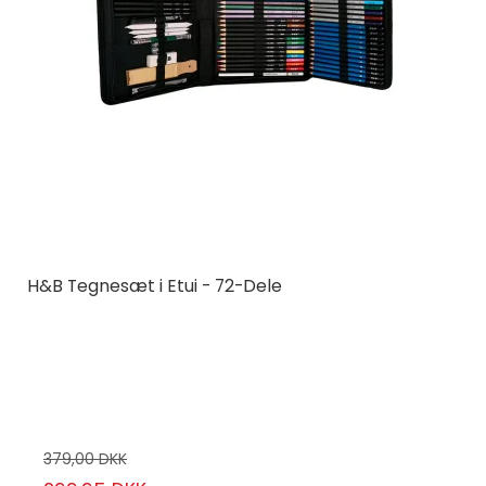
H&B Tegnesæt i Etui - 72-Dele
H&B
H&B72-1
72-pak
379,00 DKK