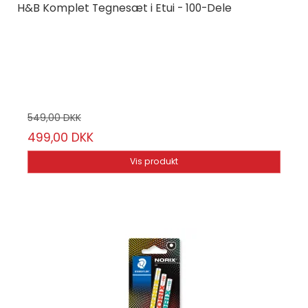
H&B Komplet Tegnesæt i Etui - 100-Dele
H&B
HB100-3
100-pak
549,00 DKK
499,00 DKK
Vis produkt