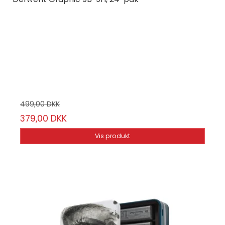
Derwent
34202
24-Pak
24 stk
9H-9B
499,00 DKK
379,00 DKK
Vis produkt