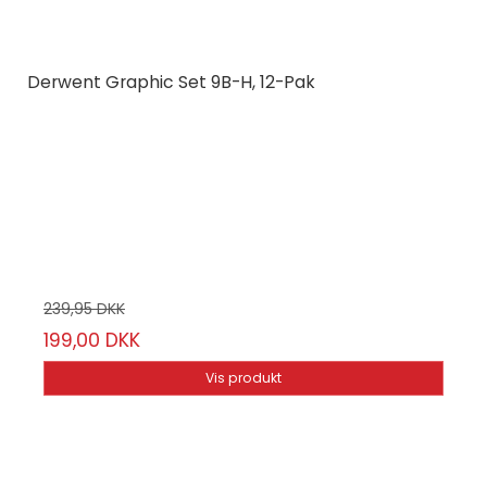
Derwent Graphic Set 9B-H, 12-Pak
Derwent
601004
12-Pak
24 stk
9H-9B
239,95 DKK
199,00 DKK
Vis produkt