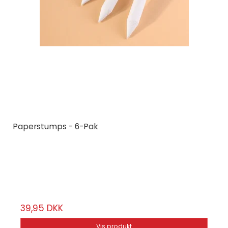
Paperstumps - 6-Pak
HQ Art Brushes
DEKI-150441
6-Pak | Forskellige tykkelser
39,95 DKK
Vis produkt