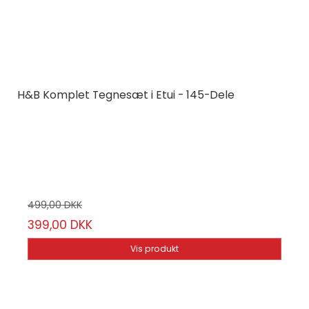
H&B Komplet Tegnesæt i Etui - 145-Dele
H&B
H&B145-6
145-pak
499,00 DKK
399,00 DKK
Vis produkt