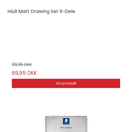
H&B Matt Drawing Set 9-Dele
H&B
HB-STD09-M2401
6 grafitblyanter, 1 blendestump, 1 viskelæder & 1
blyantspidser
99,95 DKK
69,95 DKK
Vis produkt