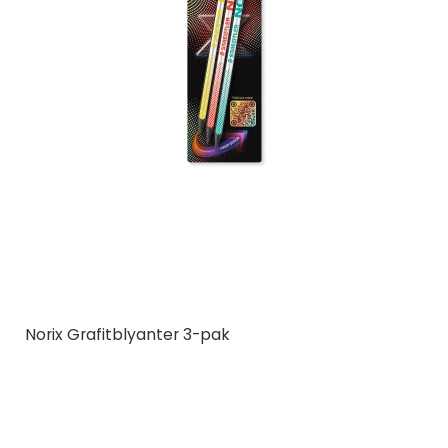
Norix Grafitblyanter 3-pak
STAEDTLER
181-HBBK3
3 stk