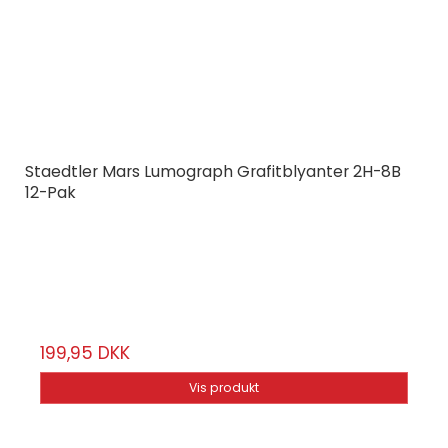
Staedtler Mars Lumograph Grafitblyanter 2H-8B
12-Pak
STAEDTLER
100G12S
12-stk.
199,95 DKK
Vis produkt