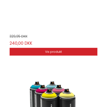
Montana Cans
MCGLDPAS
6 stk.
329,95 DKK
240,00 DKK
Vis produkt