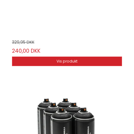
Montana Cans
MCGLDBAS
6 stk.
329,95 DKK
240,00 DKK
Vis produkt