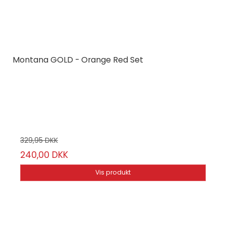
Montana GOLD - Orange Red Set
Montana Cans
MCGLDORR
6 stk.
329,95 DKK
240,00 DKK
Vis produkt