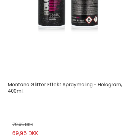
Montana Glitter Effekt Spraymaling - Hologram,
400ml.
Montana Cans
23-9/57
79,95 DKK
69,95 DKK