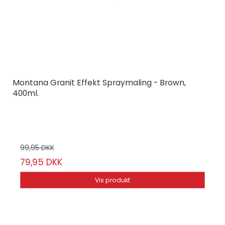
Montana Granit Effekt Spraymaling - Brown,
400ml.
Montana Cans
24-4/56
99,95 DKK
79,95 DKK
Vis produkt