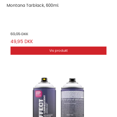
Montana Tarblack, 600ml.
Montana Cans
EP-5/58
69,95 DKK
49,95 DKK
Vis produkt