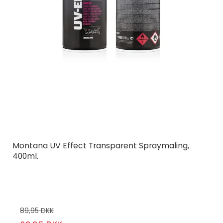
Montana UV Effect Transparent Spraymaling,
400ml.
Montana Cans
21-1/56
89,95 DKK